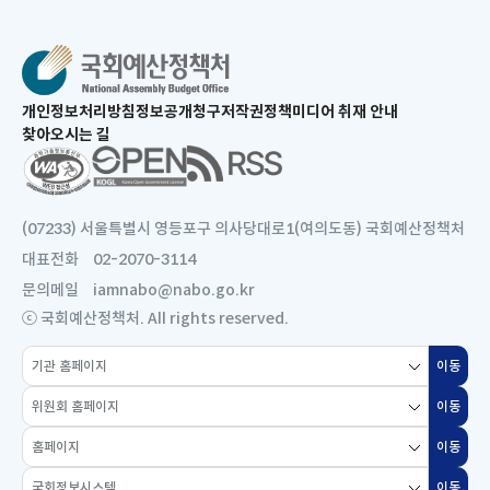
새
개인정보처리방침
정보공개청구
저작권정책
미디어 취재 안내
창
찾아오시는 길
으
새
로
창
열
으
림
로
(07233) 서울특별시 영등포구 의사당대로1(여의도동) 국회예산정책처
열
대표전화
02-2070-3114
림
문의메일
iamnabo@nabo.go.kr
ⓒ 국회예산정책처. All rights reserved.
소
이동
새
관
창
위
기
이동
새
으
원
관
창
로
홈
회
홈
이동
새
으
열
페
홈
페
창
로
국
림
이
이동