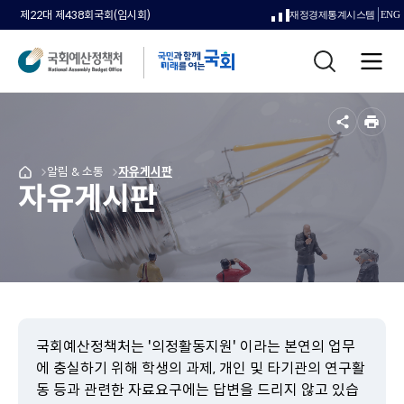
제22대 제438회국회(임시회)
재정경제통계시스템
ENG
새
통
창
전
합
으
체
검
메
색
로
뉴
공
인
열
유
쇄
메
알림 & 소통
메
자유게시판
국
림
자유게시판
뉴
뉴
회
로
로
예
이
이
산
동
동
정
책
처
메
인
페
국회예산정책처는 '의정활동지원' 이라는 본연의 업무
이
에 충실하기 위해 학생의 과제, 개인 및 타기관의 연구활
지
동 등과 관련한 자료요구에는 답변을 드리지 않고 있습
로