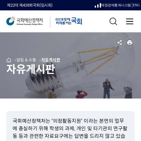
제22대 제438회국회(임시회)
재정경제통계시스템
ENG
새
통
창
전
합
으
체
검
메
색
로
뉴
공
인
열
유
쇄
메
알림 & 소통
메
자유게시판
국
림
자유게시판
뉴
뉴
회
로
로
예
이
이
산
동
동
정
책
처
메
인
페
국회예산정책처는 '의정활동지원' 이라는 본연의 업무
이
에 충실하기 위해 학생의 과제, 개인 및 타기관의 연구활
지
동 등과 관련한 자료요구에는 답변을 드리지 않고 있습
로