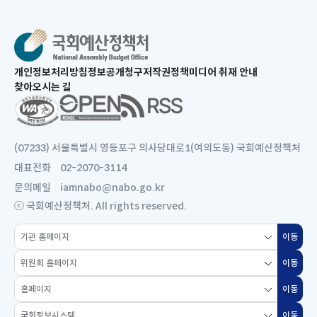
새
개인정보처리방침
정보공개청구
저작권정책
미디어 취재 안내
창
찾아오시는 길
으
새
로
창
열
으
림
로
(07233) 서울특별시 영등포구 의사당대로1(여의도동) 국회예산정책처
열
대표전화
02-2070-3114
림
문의메일
iamnabo@nabo.go.kr
ⓒ 국회예산정책처. All rights reserved.
소
이동
새
관
창
위
기
이동
새
으
원
관
창
로
홈
회
홈
이동
새
으
열
페
홈
페
창
로
국
림
이
이동