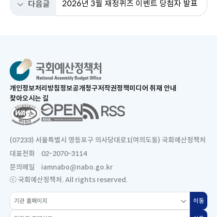
2026년 3월 재정퀴즈 이벤트 당첨자 발표
다음글
새
개인정보처리방침
정보공개청구
저작권정책
미디어 취재 안내
창
찾아오시는 길
으
새
로
창
열
으
림
로
(07233) 서울특별시 영등포구 의사당대로1(여의도동) 국회예산정책처
열
대표전화
02-2070-3114
림
문의메일
iamnabo@nabo.go.kr
ⓒ 국회예산정책처. All rights reserved.
소
이동
새
관
창
위