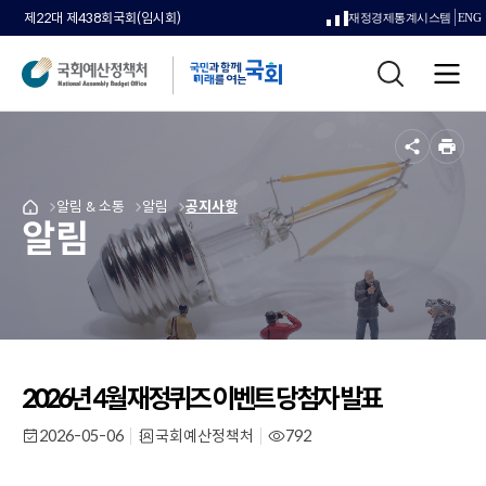
제22대 제438회국회(임시회)
재정경제통계시스템
ENG
새
통
창
전
합
으
체
검
메
색
로
뉴
공
인
열
유
쇄
메
알림 & 소통
메
알림
메
공지사항
국
림
알림
뉴
뉴
뉴
회
로
로
로
예
이
이
이
산
동
동
동
정
책
처
메
인
2026년 4월 재정퀴즈 이벤트 당첨자 발표
페
이
2026-05-06
국회예산정책처
792
작
부
조
지
성
서
회
일
명
수
로