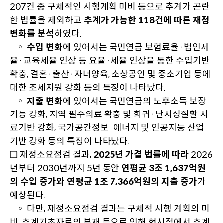
207건 중 구체적인 시행계획 미비 등으로 추계가 곤란
한 법률을 제외하고
추계가 가능한 118건에 따른 재정
변화를 분석
하였다.
◦
수입 변화
에 있어서는 국민연금 보험료율·법인세
율·교육세율 인상 등 요율·세율 인상을 통한 수입기반
확충, 결혼·출산·자녀양육, 소상공인 및 중소기업 등에
대한 조세지원 강화 등의 특징이 나타났다.
◦
지출 변화
에 있어서는 국민연금의 노후소득 보장
기능 강화, 지역 필수의료 확충 및 희귀·난치성질환 치
료기반 강화, 국가공간정보·에너지 및 인공지능 산업
기반 강화 등의 특징이 나타났다.
❑ 재정소요점검 결과,
2025년 가결 법률에 따라
2026
년부터 2030년까지 5년 동안
연평균 3조 1,637억원
의 수입 증가와 연평균 1조 7,366억원의 지출 증가
가
예상된다.
◦ 다만, 재정소요점검 결과는 구체적 시행 계획의 미
비, 추계기초자료의 부재 등으로 인해 현시점에서 추계