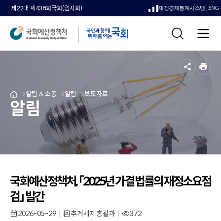
제22대 제438회국회(임시회)
재정경제통계시스템
ENG
새
통
창
전
합
으
체
검
메
색
로
뉴
공
인
열
유
쇄
메
알림 & 소통
메
알림
메
보도자료
국
림
알림
뉴
뉴
뉴
회
로
로
로
예
이
이
이
산
동
동
동
정
책
처
메
인
국회예산정책처, 「2025년 가결 법률의 재정소요점
페
검」 발간
이
지
2026-05-29
추계세제총괄과
372
작
부
조
로