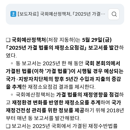
성
서
회
이
일
명
수
동
[보도자료] 국회예산정책처, 「2025년 가결 법률의 재정소요점검」 발간.hwp
❑
국회예산정책처
(처장 지동하)는
5월 29일(금)
「2025년 가결 법률의 재정소요점검」 보고서를 발간
하
였다.
◦ 동 보고서는 2025년 한 해 동안
국회 본회의에서
가결된 법률(이하 ‘가결 법률’)이 시행될 경우 예상되는
국가·지방자치단체의 향후 5년간 수입과 지출의 증감
을 추계
한 재정소요점검 결과를 제시한다.
◦ 국회예산정책처는
가결 법률의 재정영향을 점검
하
고
재정환경 변화를 반영한 재정소요를 추계
하여
국가
재정건전성 관리를 위한 정보를 제공
하기 위해 2018년
부터 매년 동 보고서를 발간해왔다.
❑ 보고서는 2025년 국회에서 가결된 재정수반법률