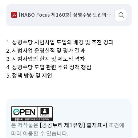
성
서
회
이
어
일
명
수
동
팝
[NABO Focus 제160호] 상병수당 도입의 정책적 쟁점과 제도 설계 방향.pdf
업
열
기
1. 상병수당 시범사업 도입의 배경 및 추진 경과
2. 시범사업 운영실적 및 평가 결과
3. 시범사업의 한계 및 제도적 격차
4. 상병수당 도입 관련 주요 정책 쟁점
5. 정책 방향 및 제언
본 저작물은
[공공누리 제1유형] 출처표시
조건에
따라 이용할 수 있습니다.