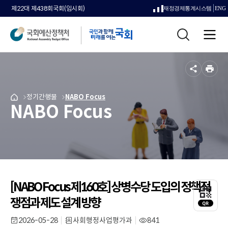
제22대 제438회국회(임시회)
재정경제통계시스템
ENG
새
통
창
전
합
으
체
검
메
색
로
뉴
공
인
열
유
쇄
메
정기간행물
메
NABO Focus
국
림
NABO Focus
뉴
뉴
회
로
로
예
이
이
산
동
동
정
책
처
메
인
[NABO Focus 제160호] 상병수당 도입의 정책적
QR
페
코
쟁점과 제도 설계 방향
이
드
지
레
2026-05-28
사회행정사업평가과
841
작
부
조
로
이