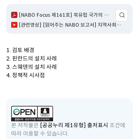
성
서
회
이
어
일
명
수
동
팝
[NABO Focus 제161호] 북유럽 국가의 고준위 방사성폐기물 처분시설 도입 사례 및 시사점.pdf
업
[관련영상] [읽어주는 NABO 보고서] 지역사회가 만든 방사성폐기물 해법: 북유럽의 해법
열
기
1. 검토 배경
2. 핀란드의 설치 사례
3. 스웨덴의 설치 사례
4. 정책적 시사점
본 저작물은
[공공누리 제1유형] 출처표시
조건에
따라 이용할 수 있습니다.