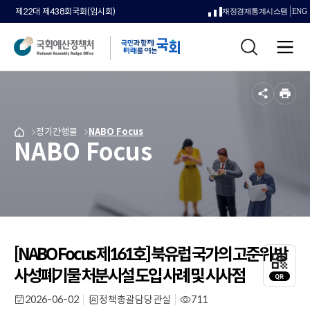
제22대 제438회국회(임시회)
재정경제통계시스템
ENG
새
통
창
전
합
으
체
검
메
색
로
뉴
공
인
열
유
쇄
메
정기간행물
메
NABO Focus
국
림
NABO Focus
뉴
뉴
회
로
로
예
이
이
산
동
동
정
책
처
메
인
[NABO Focus 제161호] 북유럽 국가의 고준위 방
QR
페
코
사성폐기물 처분시설 도입 사례 및 시사점
이
드
지
레
2026-06-02
정책총괄담당관실
711
작
부
조
로
이