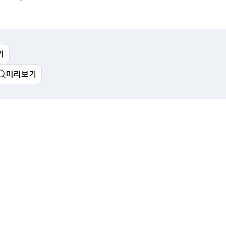
림
예산춘추
메일링 신청
Open API
이용안내
기
활용방법
미리보기
인증키 신청