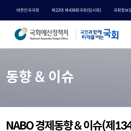
대한민국국회
제22대 제438회국회(임시회)
국회정보
분석
전체
동향 & 이슈
예산
재정
경제
기타
정책
공무
NABO 경제동향 & 이슈(제13