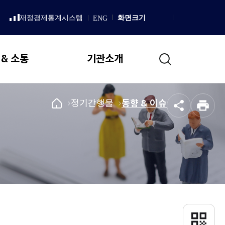
LISH
재정경제통계시스템
화면크기
ENG
새
Homepage
창
으
로
통
열
 & 소통
기관소개
림
합
검
색
일반현황
국
메
정기간행물
메
동향 & 이슈
공
인
회
뉴
뉴
설립 목적 및 연혁
유
쇄
예
로
로
직무 및 업무추진 기본방향
산
이
이
국회예산정책처 상징
정
동
동
책
조직도
처
메
국회예산정책처장
인
인사말
페
이
프로필
QR
지
코
역대처장