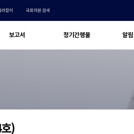
길라잡이
국회의원 검색
보고서
정기간행물
알림
 보고서
동향 & 이슈
알림
전체
NABO Focus
･결산분석 및 사업평가
공지사항
추계 및 세제분석
보도자료
NABO 재정경제통계 Brief
전망 및 정책분석
채용안내
예산정책연구
동정
논문 공모 안내 및 관련 규정
업무추진비
새
연구용역 보고서
논문 투고 및 작성 요령
창
재정 퀴즈
으
학술지편집위원회
국외출장 보고서
4호)
로
수록논문 보기
자유게시판
열