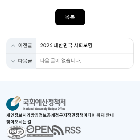
목록
이전글
2026 대한민국 사회보험
다음 글이 없습니다.
다음글
새
개인정보처리방침
정보공개청구
저작권정책
미디어 취재 안내
창
찾아오시는 길
으
새
로
창