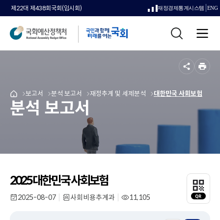
제22대 제438회국회(임시회)
재정경제통계시스템
ENG
새
통
창
전
합
으
체
검
메
색
로
뉴
공
인
열
유
쇄
메
보고서
메
분석 보고서
메
재정추계 및 세제분석
메
대한민국 사회보험
국
림
분석 보고서
뉴
뉴
뉴
뉴
회
로
로
로
로
예
이
이
이
이
산
동
동
동
동
정
책
처
메
인
2025 대한민국 사회보험
QR
페
코
이
2025-08-07
사회비용추계과
11,105
드
작
부
조
지
성
서
회
레
일
명
수
로
이