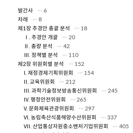
발간사
… 6
차례
… 8
제1장 추경안 총괄 분석
… 18
Ⅰ. 추경안 개괄
… 20
Ⅱ. 총량 분석
… 42
Ⅲ. 정책별 분석
… 110
제2장 위원회별 분석
… 152
I. 재정경제기획위원회
… 154
II. 교육위원회
… 212
III. 과학기술정보방송통신위원회
… 245
IV. 행정안전위원회
… 265
V. 문화체육관광위원회
… 297
VI. 농림축산식품해양수산위원회
… 337
VII. 산업통상자원중소벤처기업위원회
… 405