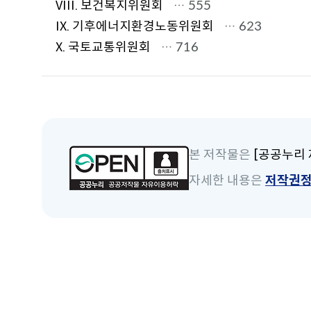
VIII. 보건복지위원회
… 555
IX. 기후에너지환경노동위원회
… 623
X. 국토교통위원회
… 716
본 저작물은
[공공누리 
자세한 내용은
저작권