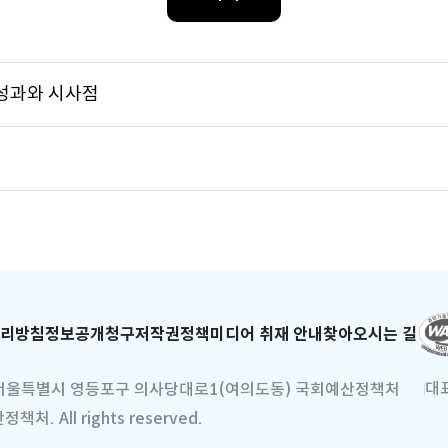
 성과와 시사점
리방침
새
정보공개청구
저작권정책
미디어 취재 안내
찾아오시는 길
창
으
대
) 서울특별시 영등포구 의사당대로1(여의도동) 국회예산정책처
로
처. All rights reserved.
열
림