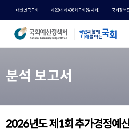
대한민국국회
제22대 제438회국회(임시회)
국회정보
분석
전체
분석 보고서
예산
재정
경제
기타
정책
공무
2026년도 제1회 추가경정예