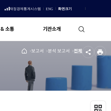
LISH
재정경제통계시스템
화면크기
ENG
새
Homepage
창
으
로
통
열
 & 소통
기관소개
림
합
검
색
일반현황
국
메
보고서
메
분석 보고서
메
전체
공
인
회
뉴
뉴
뉴
설립 목적 및 연혁
유
쇄
예
로
로
로
직무 및 업무추진 기본방향
산
이
이
이
국회예산정책처 상징
정
동
동
동
책
조직도
처
메
국회예산정책처장
인
인사말
페
이
프로필
QR
지
코
역대처장