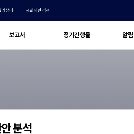
길라잡이
국회의원 검색
보고서
정기간행물
알림
 보고서
동향 & 이슈
알림
전체
NABO Focus
･결산분석 및 사업평가
공지사항
추계 및 세제분석
보도자료
NABO 재정경제통계 Brief
전망 및 정책분석
채용안내
예산정책연구
동정
논문 공모 안내 및 관련 규정
업무추진비
새
연구용역 보고서
논문 투고 및 작성 요령
창
재정 퀴즈
으
학술지편집위원회
국외출장 보고서
산안 분석
로
수록논문 보기
자유게시판
열