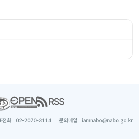
새
창
으
로
표전화
02-2070-3114
문의메일
iamnabo@nabo.go.kr
열
림