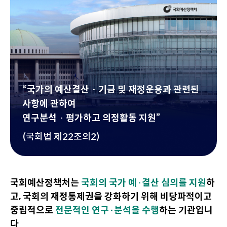
이
동
“국가의 예산결산 · 기금 및 재정운용과 관련된
사항에 관하여
연구분석 · 평가하고 의정활동 지원”
(국회법 제22조의2)
국회예산정책처는
국회의 국가 예·결산 심의를 지원
하
고,
국회의 재정통제권을 강화하기 위해 비당파적이고
중립적으로
전문적인 연구·분석을 수행
하는 기관입니
다