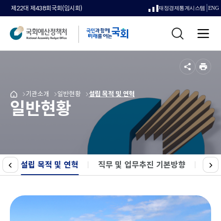
제22대 제438회국회(임시회)
재정경제통계시스템
ENG
새
통
창
전
합
으
체
검
메
색
로
뉴
공
인
열
유
쇄
메
메
기관소개
메
메
일반현황
메
메
설립 목적 및 연혁
국
림
일반현황
뉴
뉴
뉴
뉴
뉴
뉴
회
로
로
로
로
로
로
예
이
이
이
이
이
이
산
동
동
동
동
동
동
정
책
처
설립 목적 및 연혁
선택됨
직무 및 업무추진 기본방향
국회
메
이
다
인
전
음
페
이
지
로