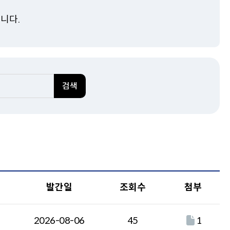
로
이
실국소개
니다.
동
예산분석실
추계세제분석실
경제분석국
기획관리관
･관리
검색
법안비용추계･조사분석 안
내
법안비용추계
조사･분석
관계법규
발간일
조회수
첨부
2026-08-06
45
1