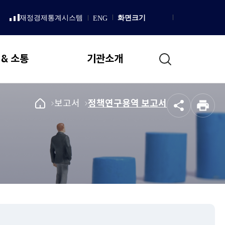
LISH
재정경제통계시스템
화면크기
ENG
새
Homepage
창
으
로
통
열
 & 소통
기관소개
림
합
검
색
일반현황
국
메
보고서
메
정책연구용역 보고서
공
인
회
뉴
뉴
설립 목적 및 연혁
유
쇄
예
로
로
직무 및 업무추진 기본방향
산
이
이
국회예산정책처 상징
정
동
동
책
조직도
처
메
국회예산정책처장
인
인사말
페
이
프로필
지
역대처장