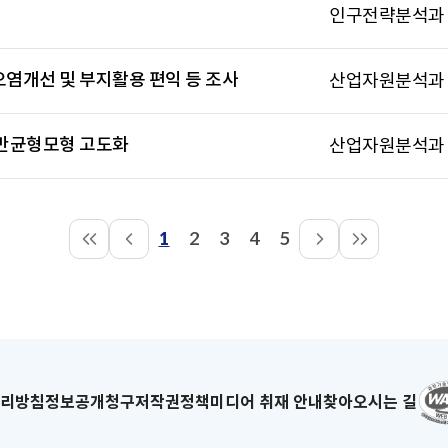
인구전략분석과
염개선 및 부지활용 편익 등 조사
산업자원분석과
반균형모형 고도화
산업자원분석과
1
2
3
4
5
페
페
페
페
페
이
이
이
이
이
지
지
지
지
지
리방침
새
정보공개청구
저작권정책
미디어 취재 안내
찾아오시는 길
창
으