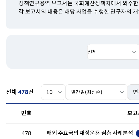
정책연구용역 보고서는 국회예산정책처에서 외주한
각 보고서의 내용은 해당 사업을 수행한 연구자의 
검
검
색
색
분
어
류
건
정
전체
478
건
변
수
렬
선
선
번
택
택
번호
보고
호,
보
고
해외 주요국의 재정운용 심층 사례분석
478
서