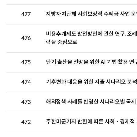
명,
발
지방자치단체 사회보장적 수혜금 사업 운
477
주
부
비용추계제도 발전방안에 관한 연구: 조례
서,
476
발
력을 중심으로
간
일,
단기 출산율 전망을 위한 AI 기법 활용 연
475
조
회
수,
기후변화 대응을 위한 지출 시나리오 분석
474
첨
부
로
해외정책 사례를 반영한 시나리오별 국제
473
구
성
주한미군기지 반환에 따른 사회ㆍ경제적
472
된
목
록