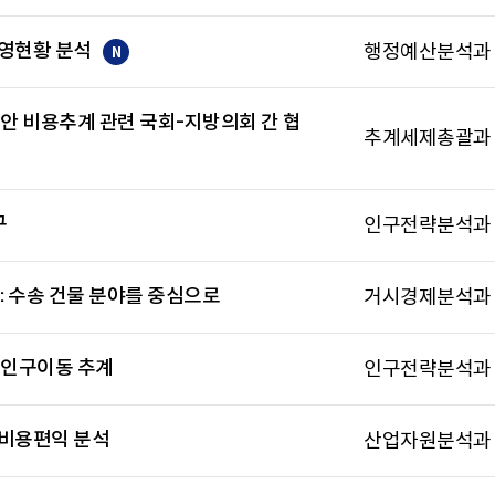
영현황 분석
행정예산분석과
N
안 비용추계 관련 국회-지방의회 간 협
추계세제총괄과
구
인구전략분석과
: 수송 건물 분야를 중심으로
거시경제분석과
 인구이동 추계
인구전략분석과
 비용편익 분석
산업자원분석과