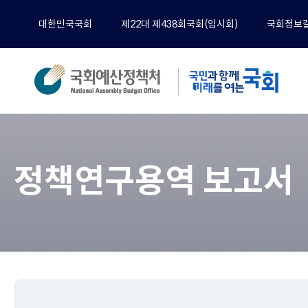
대한민국국회
제22대 제438회국회(임시회)
국회정보
분석
전체
정책연구용역 보고서
예산
재정
경제
기타
정책
공무