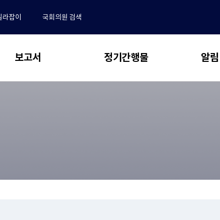
길라잡이
국회의원 검색
보고서
정기간행물
알림
 보고서
동향 & 이슈
알림
전체
NABO Focus
･결산분석 및 사업평가
공지사항
추계 및 세제분석
보도자료
NABO 재정경제통계 Brief
전망 및 정책분석
채용안내
예산정책연구
동정
논문 공모 안내 및 관련 규정
업무추진비
새
연구용역 보고서
논문 투고 및 작성 요령
창
재정 퀴즈
으
학술지편집위원회
국외출장 보고서
로
수록논문 보기
자유게시판
열