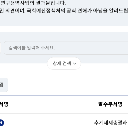
 연구용역사업의 결과물입니다.
림
예산춘추
메일링 신청
개인 의견이며, 국회예산정책처의 공식 견해가 아님을 알려드립
Open API
이용안내
활용방법
인증키 신청
상세 검색
경
서명
발주부서명
추계세제총괄과
N