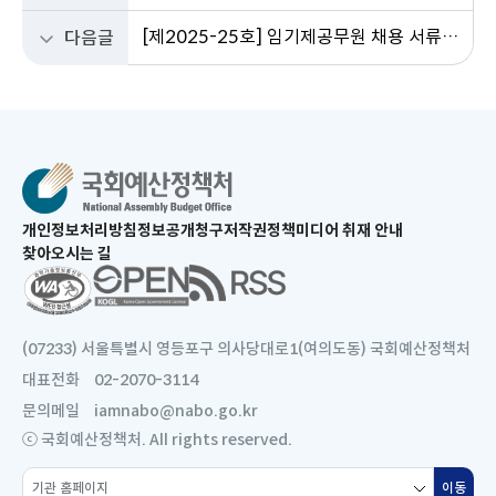
[제2025-25호] 임기제공무원 채용 서류전형 합격자 및 면접 시행계획 공고 (분석관 3직위)
다음글
새
개인정보처리방침
정보공개청구
저작권정책
미디어 취재 안내
창
찾아오시는 길
으
새
로
창
열
으
림
로
(07233) 서울특별시 영등포구 의사당대로1(여의도동) 국회예산정책처
열
대표전화
02-2070-3114
림
문의메일
iamnabo@nabo.go.kr
ⓒ 국회예산정책처. All rights reserved.
소
이동
새