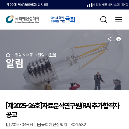
제22대 제438회국회(임시회)
재정경제통계시스템
ENG
새
통
창
전
합
으
체
검
메
색
로
뉴
공
인
열
유
쇄
메
알림 & 소통
메
알림
메
전체
국
림
알림
뉴
뉴
뉴
회
로
로
로
예
이
이
이
산
동
동
동
정
책
처
메
인
[제2025-26호] 자료분석연구원(RA) 추가합격자
페
공고
이
지
2025-04-04
국회예산정책처
1,582
작
부
조
로