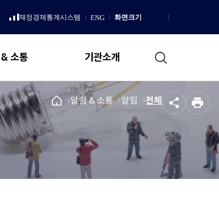
LISH
재정경제통계시스템
화면크기
ENG
새
Homepage
창
으
로
통
열
 & 소통
기관소개
림
합
검
색
일반현황
국
메
알림 & 소통
메
알림
메
전체
공
인
회
뉴
뉴
뉴
설립 목적 및 연혁
유
쇄
예
로
로
로
직무 및 업무추진 기본방향
산
이
이
이
국회예산정책처 상징
정
동
동
동
책
조직도
처
메
국회예산정책처장
인
인사말
페
이
프로필
지
역대처장