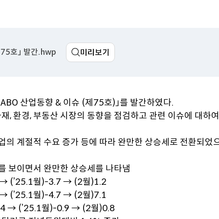
림
예산춘추
메일링 신청
Open API
이용안내
5호」 발간.hwp
미리보기
활용방법
인증키 신청
ABO 산업동향 & 이슈 (제75호)」를 발간하였다.
자재, 환경, 부동산 시장의 동향을 점검하고 관련 이슈에 대하여
업의 계절적 수요 증가 등에 따라 완만한 상승세로 전환되었으
세를 보이면서 완만한 상승세를 나타냄
’25.1월)-3.7 → (2월)1.2
’25.1월)-4.7 → (2월)7.1
 (’25.1월)-0.9 → (2월)0.8