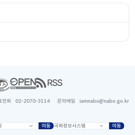
새
창
으
로
표전화
02-2070-3114
문의메일
iamnabo@nabo.go.kr
열
림
이동
새
국
이동
새
창
회
창