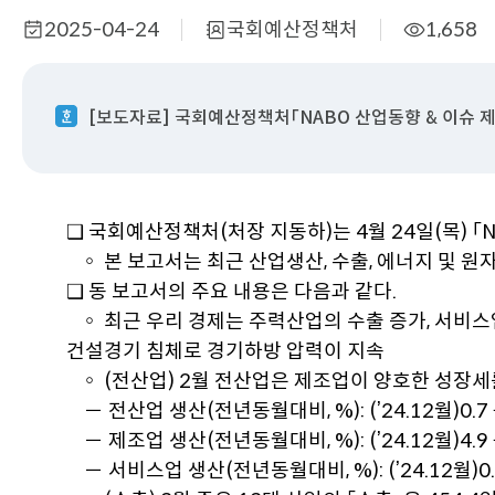
2025-04-24
국회예산정책처
1,658
작
부
조
성
서
회
일
명
수
[보도자료] 국회예산정책처「NABO 산업동향 & 이슈 제7
❑ 국회예산정책처(처장 지동하)는 4월 24일(목) 「N
◦ 본 보고서는 최근 산업생산, 수출, 에너지 및 원
❑ 동 보고서의 주요 내용은 다음과 같다.
◦ 최근 우리 경제는 주력산업의 수출 증가, 서비스
건설경기 침체로 경기하방 압력이 지속
◦ (전산업) 2월 전산업은 제조업이 양호한 성장
－ 전산업 생산(전년동월대비, %): (’24.12월)0.7 → (
－ 제조업 생산(전년동월대비, %): (’24.12월)4.9 → (
－ 서비스업 생산(전년동월대비, %): (’24.12월)0.4 →