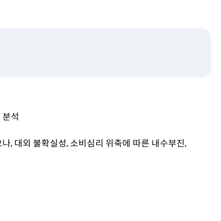
로
이
실국소개
동
예산분석실
추계세제분석실
경제분석국
기획관리관
･관리
법안비용추계･조사분석 안
내
법안비용추계
 분석
조사･분석
관계법규
나, 대외 불확실성, 소비심리 위축에 따른 내수부진,