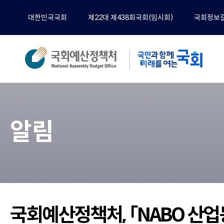
대한민국국회
제22대 제438회국회(임시회)
국회정보
분석
전체
알림
예산
재정
경제
기타
정책
공무
국회예산정책처, 「NABO 산업