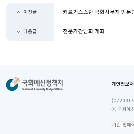
이전글
키르기스스탄 국회사무처 방문
전문가간담회 개최
다음글
개인정보처
(07233
ⓒ 국회예산정책
소
관