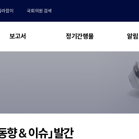
길라잡이
국회의원 검색
보고서
정기간행물
알림
 보고서
동향 & 이슈
알림
전체
NABO Focus
･결산분석 및 사업평가
공지사항
추계 및 세제분석
보도자료
NABO 재정경제통계 Brief
전망 및 정책분석
채용안내
예산정책연구
동정
논문 공모 안내 및 관련 규정
업무추진비
새
연구용역 보고서
논문 투고 및 작성 요령
창
재정 퀴즈
으
학술지편집위원회
국외출장 보고서
동향 & 이슈」발간
로
수록논문 보기
자유게시판
열