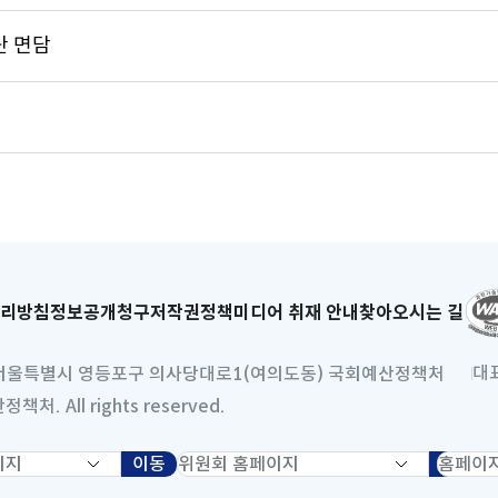
단 면담
리방침
새
정보공개청구
저작권정책
미디어 취재 안내
찾아오시는 길
창
으
대
) 서울특별시 영등포구 의사당대로1(여의도동) 국회예산정책처
로
처. All rights reserved.
열
림
이동
새
위
홈
이동
새
창
원
페
창