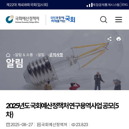
제22대 제438회국회(임시회)
재정경제통계시스템
ENG
새
통
창
전
합
으
체
검
메
색
로
뉴
공
인
열
유
쇄
메
알림 & 소통
메
알림
메
공지사항
국
림
알림
뉴
뉴
뉴
회
로
로
로
예
이
이
이
산
동
동
동
정
책
처
메
인
2025년도 국회예산정책처 연구용역사업 공모(5
페
차)
이
지
2025-08-27
국회예산정책처
23,823
작
부
조
로