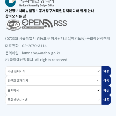
새
개인정보처리방침
정보공개청구
저작권정책
미디어 취재 안내
창
찾아오시는 길
으
새
로
창
열
으
림
로
(07233) 서울특별시 영등포구 의사당대로1(여의도동) 국회예산정책처
열
대표전화
02-2070-3114
림
문의메일
iamnabo@nabo.go.kr
ⓒ 국회예산정책처. All rights reserved.
소
이동
새
관
창
위
기
이동
새
으
원
관
창
로
홈
회
홈
이동
새
으
열
페
홈
페
창
로
국
림
이
페
이동
새
이
으
열
회
지
이
창
지
로
림
정
선
지
으
선
열
보
택