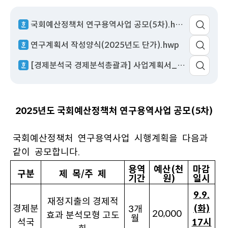
성
서
회
이
일
명
수
동
국회예산정책처 연구용역사업 공모(5차).hwp
연구계획서 작성양식(2025년도 단가).hwp
[경제분석국 경제분석총괄과] 사업계획서_재정지출의 경제적 효과 분석모형 고도화.hwp
2025년도 국회예산정책처 연구용역사업 공모(5차)
국회예산정책처 연구용역사업 시행계획을 다음과
같이 공모합니다.
용역
예산(천
마감
구분
제 목/주 제
기간
원)
일시
9.9.
재정지출의 경제적
경제분
(화)
3개
20,000
효과 분석모형 고도
월
석국
17시