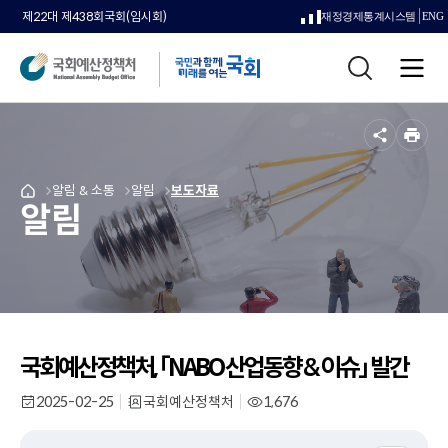
제22대 제438회국회(임시회)
재정경제통계시스템
ENG
새
통
창
전
합
으
체
검
메
색
로
뉴
공
인
열
유
쇄
메
알림 & 소통
메
알림
메
보도자료
국
림
알림
뉴
뉴
뉴
회
로
로
로
예
이
이
이
산
동
동
동
정
책
처
메
인
국회예산정책처, 「NABO 산업동향 & 이슈」 발간
페
이
2025-02-25
국회예산정책처
1,676
작
부
조
지
성
서
회
일
명
수
로