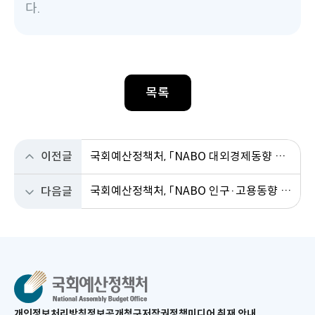
다.
목록
이전글
국회예산정책처, 「NABO 대외경제동향 & 이슈」 창간
국회예산정책처, 「NABO 인구·고용동향 & 이슈」 창간
다음글
새
개인정보처리방침
정보공개청구
저작권정책
미디어 취재 안내