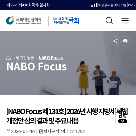
제22대 제438회국회(임시회)
재정경제통계시스템
ENG
새
통
창
전
합
으
체
검
메
색
로
뉴
공
인
열
유
쇄
메
정기간행물
메
NABO Focus
국
림
NABO Focus
뉴
뉴
회
로
로
예
이
이
산
동
동
정
책
처
메
인
[NABO Focus 제131호] 2026년 시행 지방세 세법
QR
페
코
개정안 심의 결과 및 주요 내용
이
드
지
레
2026-01-16
세제분석2과
4,781
작
부
조
로
이