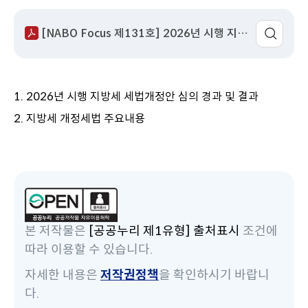
성
서
회
이
어
일
명
수
동
팝
[NABO Focus 제131호] 2026년 시행 지방세 세법개정안 심의 결과 및 주요 내용.pdf
업
열
기
1. 2026년 시행 지방세 세법개정안 심의 경과 및 결과
2. 지방세 개정세법 주요내용
본 저작물은
[공공누리 제1유형] 출처표시
조건에
따라 이용할 수 있습니다.
자세한 내용은
저작권정책
을 확인하시기 바랍니
다.