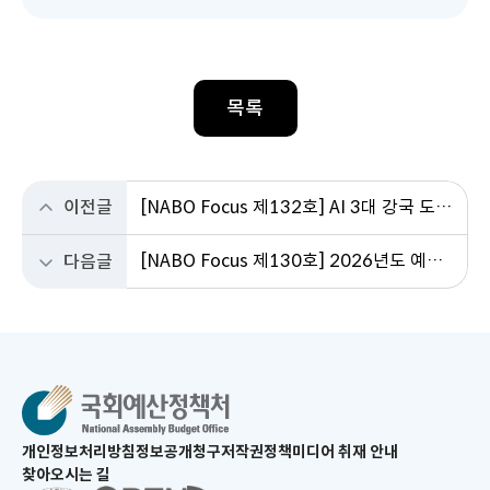
목록
이전글
[NABO Focus 제132호] AI 3대 강국 도약을 위한 예산 현황과 향후 과제
[NABO Focus 제130호] 2026년도 예산안에 대한 국회 심의결과
다음글
새
개인정보처리방침
정보공개청구
저작권정책
미디어 취재 안내
창
찾아오시는 길