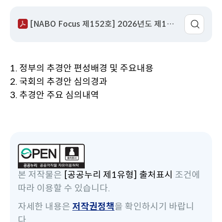
성
서
회
이
어
일
명
수
동
팝
[NABO Focus 제152호] 2026년도 제1회 추가경정예산안 국회 심의 결과.pdf
업
열
기
1. 정부의 추경안 편성배경 및 주요내용
2. 국회의 추경안 심의경과
3. 추경안 주요 심의내역
본 저작물은
[공공누리 제1유형] 출처표시
조건에
따라 이용할 수 있습니다.
자세한 내용은
저작권정책
을 확인하시기 바랍니
다.