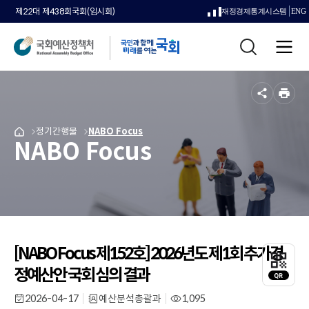
제22대 제438회국회(임시회)
재정경제통계시스템
ENG
새
통
창
전
합
으
체
검
메
색
로
뉴
공
인
열
유
쇄
메
정기간행물
메
NABO Focus
국
림
NABO Focus
뉴
뉴
회
로
로
예
이
이
산
동
동
정
책
처
메
인
[NABO Focus 제152호] 2026년도 제1회 추가경
QR
페
코
정예산안 국회 심의 결과
이
드
지
레
2026-04-17
예산분석총괄과
1,095
작
부
조
로
이