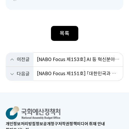
목록
이전글
[NABO Focus 제153호] AI 등 혁신분야 연구인력에 대한 세제지원 개선방안
[NABO Focus 제151호] 「대한민국과 미합중국 간 전략적투자의 운영 및 관리를 위한 특별법」 주요내용 및 향후 과제
다음글
새
개인정보처리방침
정보공개청구
저작권정책
미디어 취재 안내