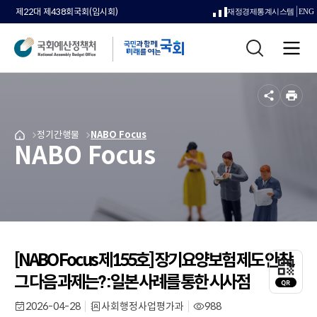
제22대 제438회국회(임시회)
재정경제통계시스템
ENG
새
통
창
전
합
으
체
검
메
색
로
뉴
공
인
열
유
쇄
메
정기간행물
메
NABO Focus
국
림
NABO Focus
뉴
뉴
회
로
로
예
이
이
산
동
동
정
책
처
메
인
[NABO Focus 제155호] 장기요양보험 제도 안착,
QR
페
코
그 다음 과제는? : 일본 사례를 통한 시사점
이
드
지
레
2026-04-28
사회행정사업평가과
988
작
부
조
로
이