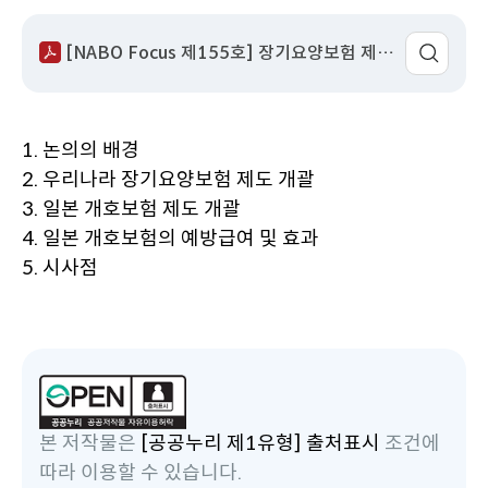
성
서
회
이
어
일
명
수
동
팝
[NABO Focus 제155호] 장기요양보험 제도 안착, 그 다음 과제는 일본 사례를 통한 시사점.pdf
업
열
기
1. 논의의 배경
2. 우리나라 장기요양보험 제도 개괄
3. 일본 개호보험 제도 개괄
4. 일본 개호보험의 예방급여 및 효과
5. 시사점
본 저작물은
[공공누리 제1유형] 출처표시
조건에
따라 이용할 수 있습니다.