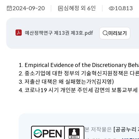
2024-09-20
심혜정 외 6인
10,813
작
부
조
성
서
회
일
명
수
예산정책연구 제13권 제3호.pdf
미리보기
1. Empirical Evidence of the Discretionary Be
2. 중소기업에 대한 정부의 기술혁신지원정책은 다
3. 저출산 대책은 왜 실패했는가?(김지영)
4. 코로나19 시기 개인분 주민세 감면의 보통교부
본 저작물은
[공공누리 