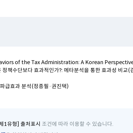
로
림
예산춘추
이
메일링 신청
동
Open API
이용안내
활용방법
인증키 신청
haviors of the Tax Administration: A Korean Perspect
른 정책수단보다 효과적인가?: 메타분석을 통한 효과성 비교
세 파급효과 분석(정종필·권진택)
제1유형] 출처표시
조건에 따라 이용할 수 있습니다.