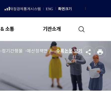
LISH
재정경제통계시스템
화면크기
ENG
새
Homepage
창
으
로
통
열
 & 소통
기관소개
림
합
검
색
일반현황
메
정기간행물
메
예산정책연구
메
수록논문 보기
공
인
뉴
뉴
뉴
설립 목적 및 연혁
유
쇄
로
로
로
직무 및 업무추진 기본방향
이
이
이
국회예산정책처 상징
동
동
동
조직도
국회예산정책처장
인사말
프로필
역대처장