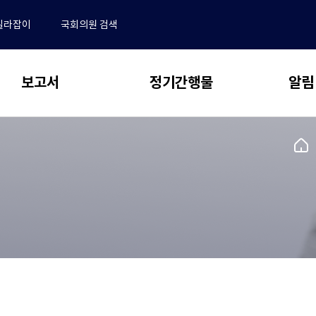
길라잡이
국회의원 검색
보고서
정기간행물
알림
 보고서
동향 & 이슈
알림
국
회
전체
NABO Focus
예
･결산분석 및 사업평가
공지사항
산
추계 및 세제분석
보도자료
NABO 재정경제통계 Brief
정
책
전망 및 정책분석
채용안내
예산정책연구
처
동정
메
논문 공모 안내 및 관련 규정
업무추진비
새
연구용역 보고서
인
논문 투고 및 작성 요령
창
페
재정 퀴즈
으
학술지편집위원회
국외출장 보고서
이
로
지
수록논문 보기
자유게시판
열