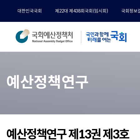
대한민국국회
제22대 제438회국회(임시회)
국회정보
분석
전체
예산정책연구
예산
재정
경제
기타
정책
공무
예산정책연구 제13권 제3호