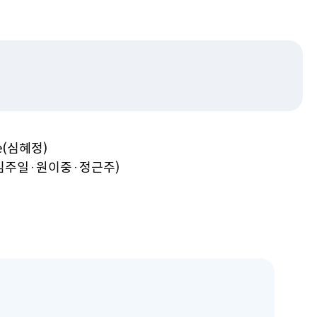
실국소개
예산분석실
추계세제분석실
경제분석국
기획관리관
･관리
법안비용추계･조사분석 안
내
ive(심혜정)
법안비용추계
(김주일·원이중·정근주)
조사･분석
관계법규