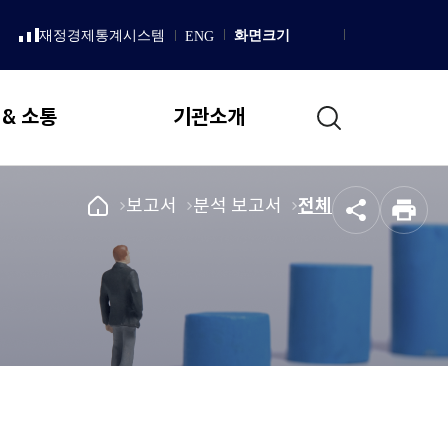
LISH
재정경제통계시스템
화면크기
ENG
새
Homepage
창
으
로
통
열
 & 소통
기관소개
림
합
검
색
일반현황
국
메
보고서
메
분석 보고서
메
전체
공
인
회
뉴
뉴
뉴
설립 목적 및 연혁
유
쇄
예
로
로
로
직무 및 업무추진 기본방향
산
이
이
이
국회예산정책처 상징
정
동
동
동
책
조직도
처
메
국회예산정책처장
인
인사말
페
이
프로필
지
역대처장