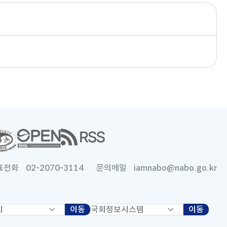
새
창
으
로
표전화
02-2070-3114
문의메일
iamnabo@nabo.go.kr
열
림
이동
새
국
이동
새
창
회
창