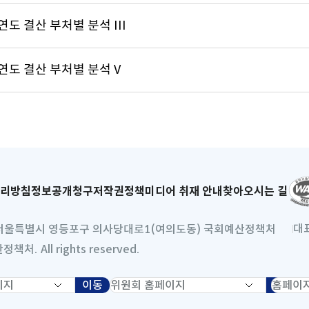
연도 결산 부처별 분석 III
연도 결산 부처별 분석 V
리방침
새
정보공개청구
저작권정책
미디어 취재 안내
찾아오시는 길
창
으
대
) 서울특별시 영등포구 의사당대로1(여의도동) 국회예산정책처
로
처. All rights reserved.
열
림
이동
새
위
홈
이동
새
창
원
페
창