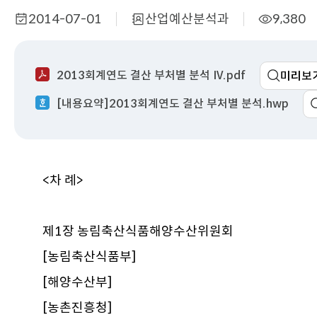
2014-07-01
산업예산분석과
9,380
작
부
조
성
서
회
일
명
수
2013회계연도 결산 부처별 분석 IV.pdf
미리보
[내용요약]2013회계연도 결산 부처별 분석.hwp
<차 례>
제1장 농림축산식품해양수산위원회
[농림축산식품부]
[해양수산부]
[농촌진흥청]