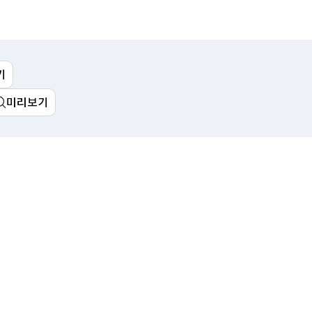
림
예산춘추
메일링 신청
Open API
이용안내
기
활용방법
미리보기
인증키 신청