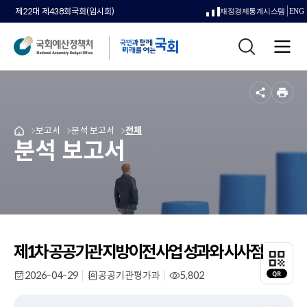
제22대 제438회국회(임시회)
재정경제통계시스템
ENG
새
통
창
전
합
으
체
검
메
색
로
뉴
공
인
열
유
쇄
메
보고서
메
분석 보고서
메
전체
국
림
분석 보고서
뉴
뉴
뉴
회
로
로
로
예
이
이
이
산
동
동
동
정
책
처
메
인
제1차 공공기관 지방이전 사업 성과와 시사점
QR
페
코
이
2026-04-29
공공기관평가과
5,802
드
작
부
조
지
성
서
회
레
일
명
수
로
이