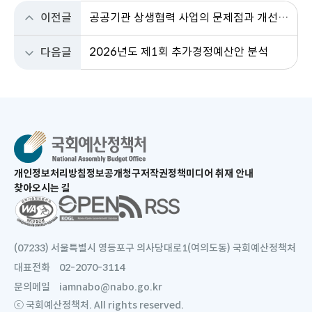
이전글
공공기관 상생협력 사업의 문제점과 개선과제
2026년도 제1회 추가경정예산안 분석
다음글
새
개인정보처리방침
정보공개청구
저작권정책
미디어 취재 안내
창
찾아오시는 길
으
새
로
창
열
으
림
로
(07233) 서울특별시 영등포구 의사당대로1(여의도동) 국회예산정책처
열
대표전화
02-2070-3114
림
문의메일
iamnabo@nabo.go.kr
ⓒ 국회예산정책처. All rights reserved.