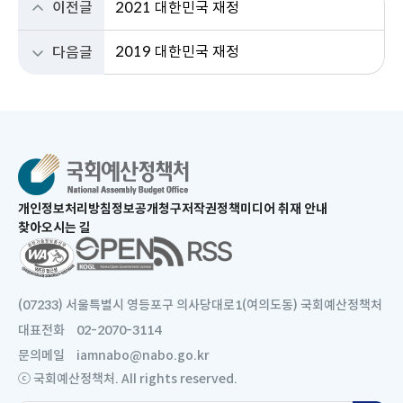
이전글
2021 대한민국 재정
2019 대한민국 재정
다음글
새
개인정보처리방침
정보공개청구
저작권정책
미디어 취재 안내
창
찾아오시는 길
으
새
로
창
열
으
림
로
(07233) 서울특별시 영등포구 의사당대로1(여의도동) 국회예산정책처
열
대표전화
02-2070-3114
림
문의메일
iamnabo@nabo.go.kr
ⓒ 국회예산정책처. All rights reserved.