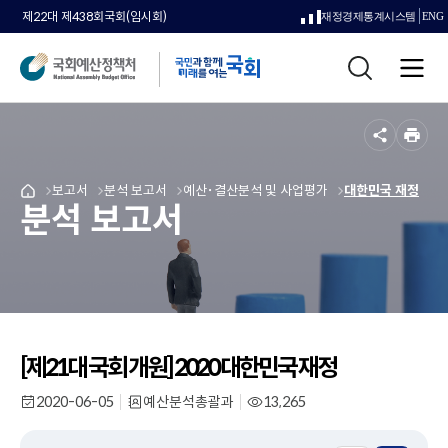
제22대 제438회국회(임시회)
재정경제통계시스템
ENG
새
통
창
전
합
으
체
검
메
색
로
뉴
공
인
열
유
쇄
메
보고서
메
분석 보고서
메
예산･결산분석 및 사업평가
메
대한민국 재정
국
림
분석 보고서
뉴
뉴
뉴
뉴
회
로
로
로
로
예
이
이
이
이
산
동
동
동
동
정
책
처
메
인
[제21대 국회 개원] 2020 대한민국 재정
페
이
2020-06-05
예산분석총괄과
13,265
작
부
조
지
성
서
회
일
명
수
로