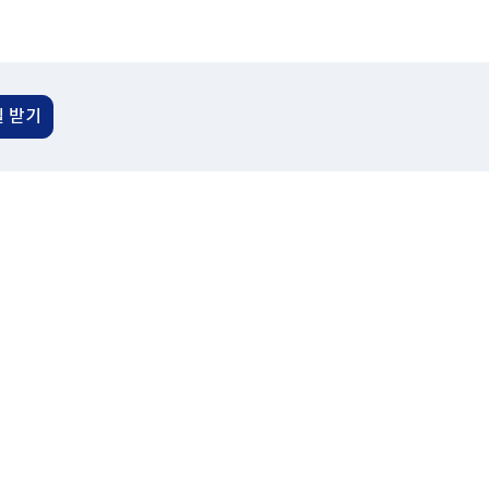
로
림
예산춘추
이
메일링 신청
동
Open API
이용안내
셀 받기
활용방법
인증키 신청