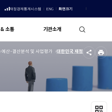
LISH
재정경제통계시스템
화면크기
ENG
새
Homepage
창
으
로
통
열
 & 소통
기관소개
림
합
검
색
일반현황
메
예산･결산분석 및 사업평가
메
대한민국 재정
공
인
뉴
뉴
설립 목적 및 연혁
유
쇄
로
로
직무 및 업무추진 기본방향
이
이
국회예산정책처 상징
동
동
조직도
국회예산정책처장
인사말
프로필
QR
코
역대처장