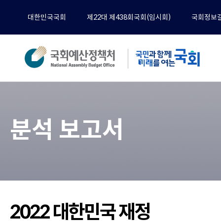
대한민국국회
제22대 제438회국회(임시회)
국회정보
분석
전체
분석 보고서
예산
재정
경제
기타
정책
공무
2022 대한민국 재정