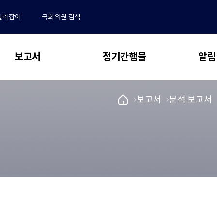
길라잡이
국회의원 검색
보고서
정기간행물
알림
 보고서
동향 & 이슈
알림
국
메
보고서
메
분석 보고서
회
뉴
뉴
전체
NABO Focus
예
로
로
･결산분석 및 사업평가
공지사항
산
이
이
추계 및 세제분석
보도자료
NABO 재정경제통계 Brief
정
동
동
책
전망 및 정책분석
채용안내
예산정책연구
처
동정
메
논문 공모 안내 및 관련 규정
업무추진비
새
연구용역 보고서
인
논문 투고 및 작성 요령
창
페
재정 퀴즈
으
학술지편집위원회
국외출장 보고서
이
로
지
수록논문 보기
자유게시판
열