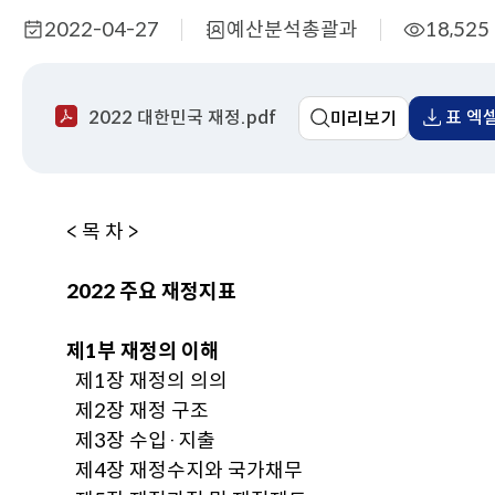
2022-04-27
예산분석총괄과
18,525
작
부
조
성
서
회
일
명
수
2022 대한민국 재정.pdf
표 엑
미리보기
< 목 차 >
2022 주요 재정지표
제1부 재정의 이해
제1장 재정의 의의
제2장 재정 구조
제3장 수입·지출
제4장 재정수지와 국가채무