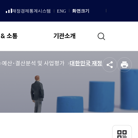
LISH
재정경제통계시스템
화면크기
ENG
새
Homepage
창
으
로
통
열
 & 소통
기관소개
림
합
검
색
일반현황
메
예산･결산분석 및 사업평가
메
대한민국 재정
공
인
뉴
뉴
설립 목적 및 연혁
유
쇄
로
로
직무 및 업무추진 기본방향
이
이
국회예산정책처 상징
동
동
조직도
국회예산정책처장
인사말
프로필
QR
코
역대처장