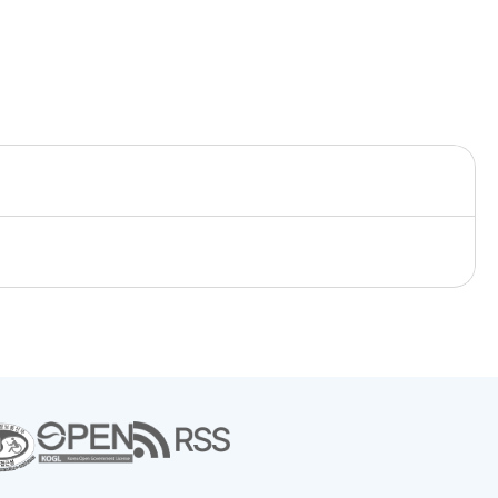
새
창
으