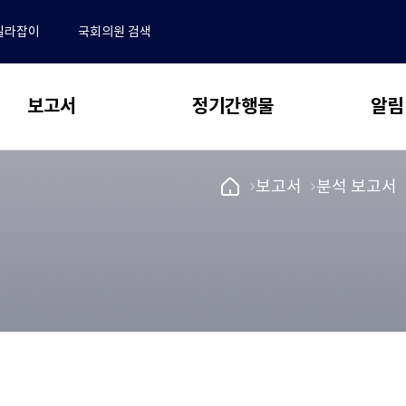
길라잡이
국회의원 검색
보고서
정기간행물
알림
 보고서
동향 & 이슈
알림
국
메
보고서
메
분석 보고서
회
뉴
뉴
전체
NABO Focus
예
로
로
･결산분석 및 사업평가
공지사항
산
이
이
추계 및 세제분석
보도자료
NABO 재정경제통계 Brief
정
동
동
책
전망 및 정책분석
채용안내
예산정책연구
처
동정
메
논문 공모 안내 및 관련 규정
업무추진비
새
연구용역 보고서
인
논문 투고 및 작성 요령
창
페
재정 퀴즈
으
학술지편집위원회
국외출장 보고서
이
로
지
수록논문 보기
자유게시판
열