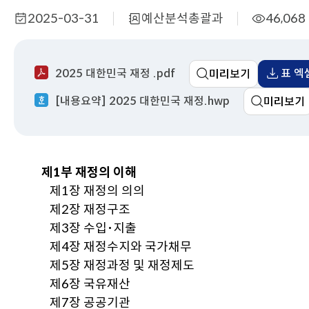
2025-03-31
예산분석총괄과
46,068
작
부
조
성
서
회
일
명
수
2025 대한민국 재정 .pdf
표 엑
미리보기
[내용요약] 2025 대한민국 재정.hwp
미리보기
제1부 재정의 이해
제1장 재정의 의의
제2장 재정구조
제3장 수입･지출
제4장 재정수지와 국가채무
제5장 재정과정 및 재정제도
제6장 국유재산
제7장 공공기관