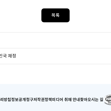
목록
한민국 재정
리방침
새
정보공개청구
저작권정책
미디어 취재 안내
찾아오시는 길
창
으