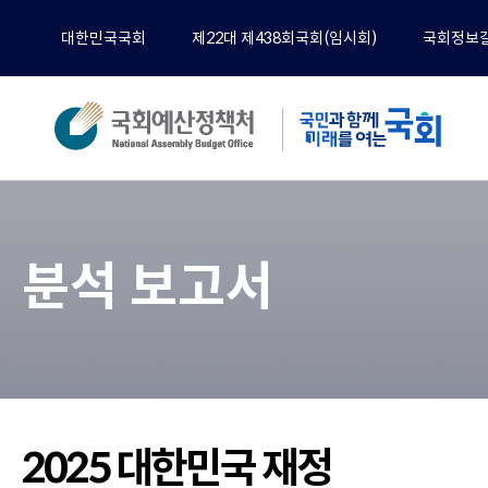
대한민국국회
제22대 제438회국회(임시회)
국회정보
분석
전체
분석 보고서
예산
재정
경제
기타
정책
공무
2025 대한민국 재정