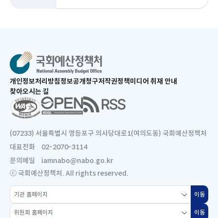
새
개인정보처리방침
정보공개청구
저작권정책
미디어 취재 안내
창
찾아오시는 길
으
새
로
창
열
으
림
로
(07233) 서울특별시 영등포구 의사당대로1(여의도동) 국회예산정책처
열
대표전화
02-2070-3114
림
문의메일
iamnabo@nabo.go.kr
ⓒ 국회예산정책처. All rights reserved.
소
이동
새
관
창
위
기
이동
새
으