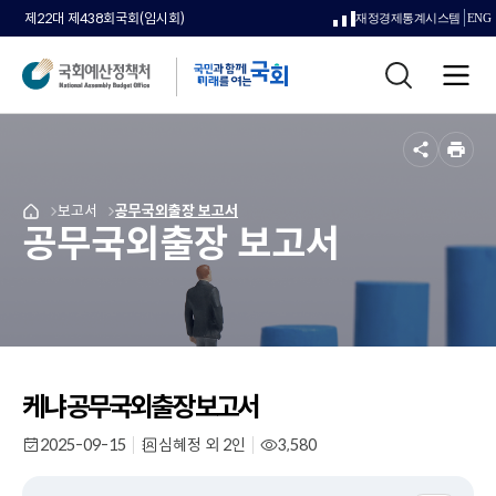
제22대 제438회국회(임시회)
재정경제통계시스템
ENG
새
통
창
전
합
으
체
검
메
색
로
뉴
공
인
열
유
쇄
메
보고서
메
공무국외출장 보고서
국
림
공무국외출장 보고서
뉴
뉴
회
로
로
예
이
이
산
동
동
정
책
처
메
인
케냐 공무국외출장 보고서
페
이
2025-09-15
심혜정 외 2인
3,580
작
부
조
지
성
서
회
일
명
수
로