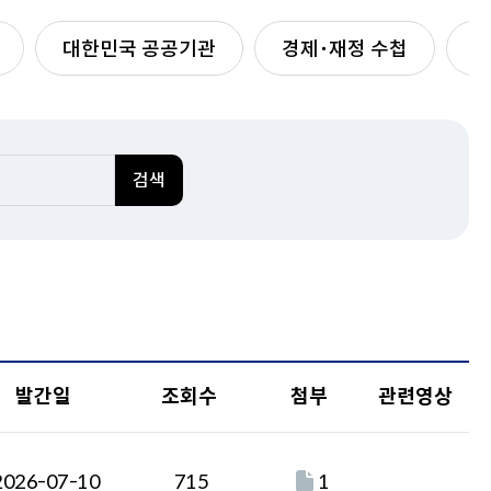
실국소개
대한민국 공공기관
경제･재정 수첩
재
예산분석실
추계세제분석실
경제분석국
기획관리관
･관리
검색
법안비용추계･조사분석 안
내
법안비용추계
조사･분석
관계법규
발간일
조회수
첨부
관련영상
2026-07-10
715
1