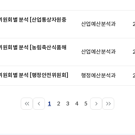
산 위원회별 분석 [산업통상자원중
산업예산분석과
산 위원회별 분석 [농림축산식품해
산업예산분석과
 위원회별 분석 [행정안전위원회]
행정예산분석과
1
2
3
4
5
페
페
페
페
페
이
이
이
이
이
지
지
지
지
지