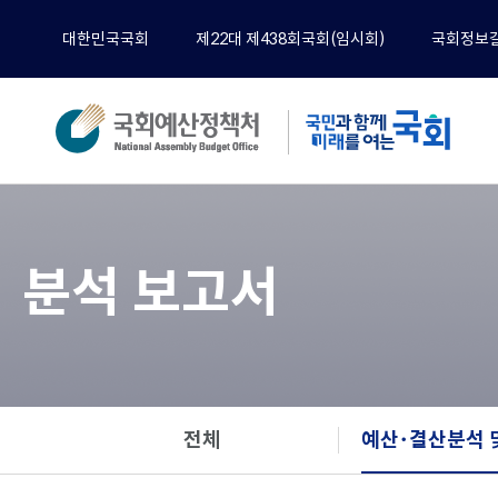
대한민국국회
제22대 제438회국회(임시회)
국회정보
이
전
분석
전체
분석 보고서
예산
재정
경제
기타
정책
전체
예산･결산분석 
공무