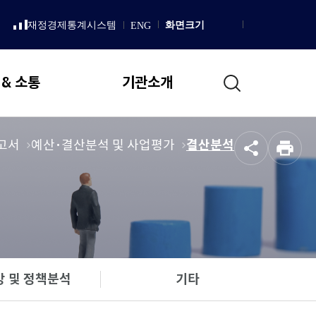
LISH
재정경제통계시스템
화면크기
ENG
새
Homepage
창
다
으
로
음
통
열
 & 소통
기관소개
림
합
검
색
일반현황
고서
메
예산･결산분석 및 사업평가
메
결산분석
공
인
뉴
뉴
설립 목적 및 연혁
유
쇄
로
로
직무 및 업무추진 기본방향
이
이
국회예산정책처 상징
동
동
조직도
국회예산정책처장
인사말
 및 정책분석
기타
프로필
역대처장