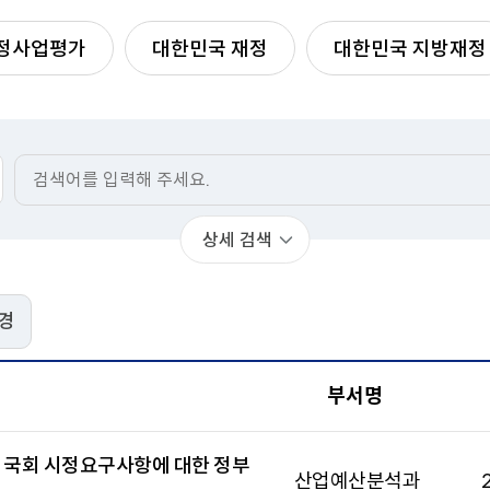
로
림
예산춘추
이
메일링 신청
정사업평가
대한민국 재정
대한민국 지방재정
동
Open API
이용안내
활용방법
인증키 신청
상세 검색
경
부서명
결산 국회 시정요구사항에 대한 정부
산업예산분석과