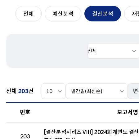
전체
예산분석
결산분석
재
검
검
색
색
분
어
류
건
정
전체
203
건
변
수
렬
선
선
번
택
택
번호
보고서명
호,
보
고
[결산분석시리즈 VIII] 2024회계연도 
서
203