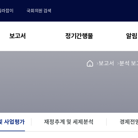
길라잡이
국회의원 검색
보고서
정기간행물
알림
 보고서
동향 & 이슈
알림
국
메
보고서
메
분석 보
회
뉴
뉴
전체
NABO Focus
예
로
로
･결산분석 및 사업평가
공지사항
산
이
이
추계 및 세제분석
보도자료
NABO 재정경제통계 Brief
정
동
동
책
전망 및 정책분석
채용안내
예산정책연구
처
동정
메
논문 공모 안내 및 관련 규정
업무추진비
새
연구용역 보고서
인
논문 투고 및 작성 요령
창
페
및 사업평가
선택됨
재정추계 및 세제분석
경제전망
재정 퀴즈
으
학술지편집위원회
국외출장 보고서
이
로
지
수록논문 보기
자유게시판
열