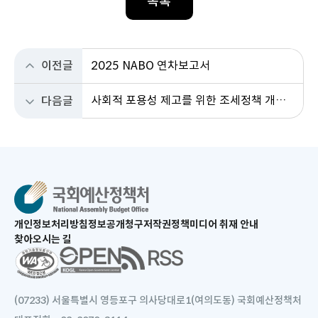
목록
이전글
2025 NABO 연차보고서
사회적 포용성 제고를 위한 조세정책 개선과제
다음글
새
개인정보처리방침
정보공개청구
저작권정책
미디어 취재 안내
창
찾아오시는 길
으
새
로
창
열
으
림
로
(07233) 서울특별시 영등포구 의사당대로1(여의도동) 국회예산정책처
열