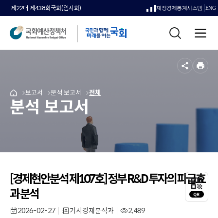
제22대 제438회국회(임시회)
재정경제통계시스템
ENG
새
통
창
전
합
으
체
검
메
색
로
뉴
공
인
열
유
쇄
메
보고서
메
분석 보고서
메
전체
국
림
분석 보고서
뉴
뉴
뉴
회
로
로
로
예
이
이
이
산
동
동
동
정
책
처
메
인
[경제현안분석 제107호] 정부 R&D 투자의 파급효
QR
페
코
과 분석
이
드
지
레
2026-02-27
거시경제분석과
2,489
작
부
조
로
이